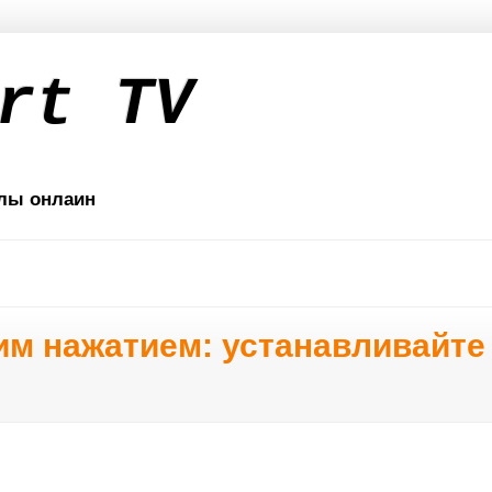
rt TV
лы онлаин
ним нажатием: устанавливайт