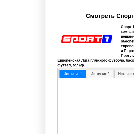
Смотреть Спорт
Спорт 
компан
вещани
обеспе
европе
и Перв
Португ
Европейская Лига пляжного футбола, баске
футзал, гольф.
Источник 1
Источник 2
Источник