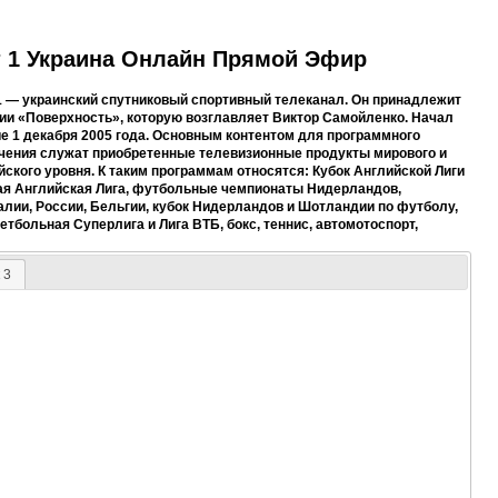
 1 Украина Онлайн Прямой Эфир
1 — украинский спутниковый спортивный телеканал. Он принадлежит
ии «Поверхность», которую возглавляет Виктор Самойленко. Начал
е 1 декабря 2005 года. Основным контентом для программного
чения служат приобретенные телевизионные продукты мирового и
йского уровня. К таким программам относятся: Кубок Английской Лиги
ая Английская Лига, футбольные чемпионаты Нидерландов,
алии, России, Бельгии, кубок Нидерландов и Шотландии по футболу,
тбольная Суперлига и Лига ВТБ, бокс, теннис, автомотоспорт,
 3